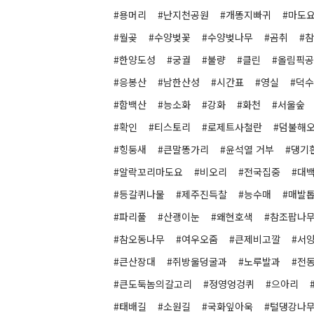
#용머리
#난지천공원
#개똥지빠귀
#마도
#월곶
#수양벚꽃
#수양벚나무
#곰취
#
#한양도성
#궁궐
#불량
#클린
#올림픽
#응봉산
#남한산성
#시간표
#영실
#덕
#함백산
#능소화
#강화
#화천
#서울숲
#확인
#티스토리
#로제트사철란
#덤불해
#힝둥새
#큰말똥가리
#윤석열 거부
#댕기
#알락꼬리마도요
#비오리
#전국집중
#대
#등갈퀴나물
#제주진득찰
#능수매
#매발
#파리풀
#산괭이눈
#왜현호색
#참조팝나
#참오동나무
#여우오줌
#큰제비고깔
#서
#큰산장대
#쥐방울덩굴과
#노루발과
#전
#큰도둑놈의갈고리
#정영엉겅퀴
#으아리
#태배길
#소원길
#국화잎아욱
#털댕강나