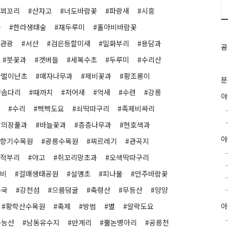
#꾀꼬리
#산자고
#너도바람꽃
#파랑새
#시흥
과
#한라생태숲
#재두루미
#홀아비바람꽃
#관광
#서산
#검은등할미새
#밀화부리
#용담과
공
#붓꽃과
#갯버들
#세복수초
#두루미
#수리산
나벌이난초
#매자나무과
#제비꽃과
#황조롱이
분
#솜다리
#때까치
#저어새
#억새
#수련
#강릉
#수리
#삑삑도요
#쇠딱따구리
#족제비싸리
닭의장풀과
#바늘꽃과
#층층나무과
#현호색과
야
물향기수목원
#광릉수목원
#찌르레기
#관곡지
넓적부리
#야고
#쥐꼬리망초과
#오색딱따구리
개비
#걸매생태공원
#설앵초
#피나물
#만주바람꽃
수국
#강천섬
#으름덩굴
#축령산
#무등산
#양양
#황학산수목원
#축제
#방법
#별
#알락도요
아
북능선
#남동유수지
#반계리
#뿔논병아리
#공릉천