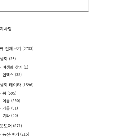
지사항
류 전체보기
(2733)
야생화
(36)
야생화 찾기
(1)
인덱스
(35)
생화 데이타
(1596)
봄
(595)
여름
(890)
가을
(91)
기타
(20)
웃도어
(871)
등산-후기
(215)