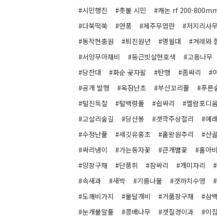
#시민행진
#촛불 시민
#캐논 rf 200-800mm 
#다북떡쑥
#연풍
#제주무엽란
#저지리사
#동작현충원
#퇴진원년
#명월대
#겨레와 
#서양무아재비
#둥근빗살현호색
#고욤나무
#당잔대
#화순 곶자왈
#탄행
#좀싸리
#
#공개 발행
#옥잠난초
#부산꼬리풀
#푸른
#털진득찰
#털백령풀
#쉽싸리
#멜람포디
#고살리숲길
#당산봉
#갯깍주상절리
#예
#수정난풀
#새깃유홍초
#홑왕원추리
#산
#싸리냉이
#가는동자꽃
#큰개별꽃
#홀아
#양장구채
#단풍취
#참싸리
#개미자리
#속새과
#새박
#기름나물
#갯까치수영
#도깨비가지
#물달개비
#거품장구채
#삼
#눈개불알풀
#콩배나무
#갯질경이과
#이