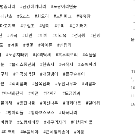
#털중나리
#금강애기나리
#노랑어리연꽃
은대난초
#6코스
#쇠오리
#드림파크
#휴휴암
백마고지역
#구절초
#냉이
#구피
#큰기러기
산
#계곡
#태안
#어치
#어리목
#선자령
#단양
윤
도
#겨울
#벚꽃
#아이폰
#신접리
새
#노랑지빠귀
#유리딱새
#혹부리오리
#쇠물닭
이눈
#몰리스풍년화
#현충지
#공작지
#조록싸리
T
장구채
#괴곡성벽길
#개갓냉이
#큰구슬붕이
",
돌팥
#쇠비름과
#물옥잠과
#두릅나무과
#비름과
10
#야생화단지
#배곧
#댑싸리
#도금양과
1
리물떼새
#윤판나물
#미선나무
#매화마름
#털머위
1
풀
#병아리풀
#황화코스모스
#뻐꾹나리
리바람꽃
#노랑제비꽃
#개구리자리
#미치광이풀
C
#미역취
#부들레야
#큰세잎쥐손이
#야등