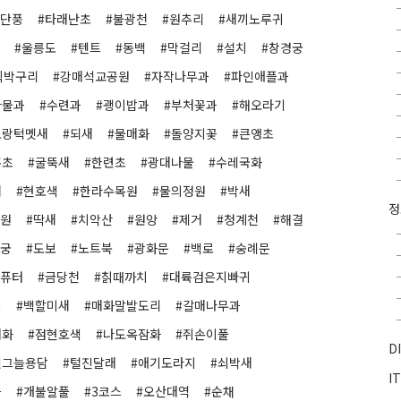
돌단풍
#타래난초
#불광천
#원추리
#새끼노루귀
#울릉도
#텐트
#동백
#막걸리
#설치
#창경궁
직박구리
#강매석교공원
#자작나무과
#파인애플과
나물과
#수련과
#괭이밥과
#부처꽃과
#해오라기
노랑턱멧새
#되새
#물매화
#돌양지꽃
#큰앵초
홍초
#굴뚝새
#한련초
#광대나물
#수레국화
새
#현호색
#한라수목원
#물의정원
#박새
공원
#딱새
#치악산
#원앙
#제거
#청계천
#해결
복궁
#도보
#노트북
#광화문
#백로
#숭례문
컴퓨터
#금당천
#칡때까치
#대륙검은지빠귀
지
#백할미새
#매화말발도리
#갈매나무과
매화
#점현호색
#나도옥잠화
#쥐손이풀
D
흰그늘용담
#털진달래
#애기도라지
#쇠박새
I
꽃
#개불알풀
#3코스
#오산대역
#순채