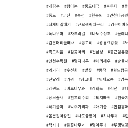
#개감수
#괭이눈
#풍도대극
#후투티
#
#풍도
#괴산
#홍천
#현충원
#인천대공원
#쇠제비갈매기
#큰오색딱따구리
#검은이마
#녹나무과
#자드락길
#나도수정초
#물레
#검은머리물떼새
#동고비
#광릉요강꽃
#
#족도리풀
#참꽃마리
#천남성
#둥근잎유
#인천수목원
#명자나무
#체리새우
#방울
#왜가리
#수선화
#별꽃
#동작
#월드컵
#진달래
#가평
#상고대
#윗세오름
#경
#강원도
#버드나무과
#강화도
#정선
#
#상모솔새
#흰꼬리수리
#되지빠귀
#흰죽
#쐐기풀과
#박주가리과
#애기풀
#만첩홍
#쫄븐갑마장길
#나도물통이
#차나무과
#
#택사과
#팥꽃나무과
#명아주과
#뚜껑별