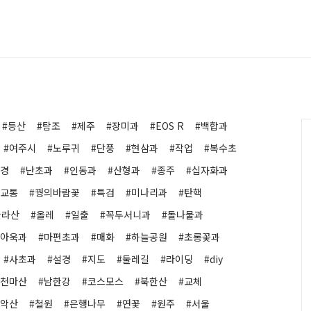
#등산
#탐조
#제주
#장미과
#EOS R
#백합과
#여주시
#노루귀
#단풍
#현삼과
#작업
#복수초
야경
#난초과
#인동과
#산형과
#종주
#십자화과
중교통
#꿩의바람꽃
#특검
#미나리과
#탄핵
한라산
#올레
#일출
#꼭두서니과
#돌나물과
#아욱과
#마편초과
#매화
#하늘공원
#초롱꽃과
#사초과
#설경
#지도
#둘레길
#라이딩
#diy
#천마산
#남한강
#코스모스
#북한산
#교체
관악산
#철원
#은행나무
#연꽃
#원주
#서울