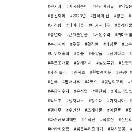
#원지과
#미국쥐손이
#댕댕이덩굴
#영월
#봉선화과
#2023년
#한국의 산
#황근
#가진항
#나비나물
#아카시나무
#물레나
#풍년화
#큰개불알풀
#서원주역
#까마귀
#수까치깨
#무릇
#흰진범
#과남풀
#고
#바위채송화
#톱풀
#좁쌀풀
#금마타리
#주름조개풀
#당개지치
#섬노루귀
#산꿩
#제주 올레
#연복초
#흰털괭이눈
#큰괭이
#산국
#팥배나무
#4코스
#꽃범의꼬리
#
#문광저수지
#윤석렬
#죽단화
#며느리밑
#익모초
#탱자나무
#장수대
#가자니아
#팽나무
#우면산
#조개나물
#이질풀
#
#화순금모래해변
#주작산
#덕룡산
#신탄
#따라비오름
#붉은부리갈매기
#각시붓꽃