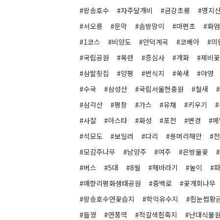
#왕송호수
#자주달개비
#금강초롱
#명지
#서오릉
#문막
#솜방망이
#마편초
#화
#1코스
#비양도
#안덕계곡
#코베아
#의
#국립공원
#목련
#증심사
#개화
#제비꽃
#삼팔횟집
#양평
#번식지
#쑥새
#야영
#수국
#삼성산
#국립서울현충원
#철새
#삼각산
#평창
#가스
#유채
#키우기
#사찰
#아스타
#화성
#포천
#변경
#
#석모도
#보일러
#다리
#용머리해안
#
#모감주나무
#남양주
#여주
#은방울꽃
#버스
#5대
#8월
#해바라기
#높이
#
#매향리평화생태공원
#중백로
#꽃개회나무
#왕송호수연꽃습지
#학익유수지
#흰눈썹황
#들꿩
#연풍역
#적갈색흰죽지
#난대식물