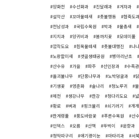
#양화천
#수선화과
#진달래과
#겨자과
#설악산
#꼬마물떼새
#촛불행동
#협죽도
#천남성과
#국립수목원
#박과
#물총새
#지치과
#양귀비과
#봄까치꽃
#모데미풀
#깝작도요
#흰목물떼새
#촛불대행진
#나
#노랑할미새
#갯골생태공원
#병아리난초
#산수유
#가을
#파주
#선인장과
#수족관
#올괴불나무
#단풍나무과
#노박덩굴과
#
#기생꽃
#영춘화
#솔나리
#청노루귀
#
#제천
#생강나무
#한강
#청다리도요
#
#황로
#벼과
#핑크뮬리
#쇠기러기
#개
#한계령풀
#풍도바람꽃
#푸른수목원
#산
#인덱스
#오름
#산책
#뚜벅이
#운향과
#청딱따구리
#애기괭이눈
#마타리과
#서