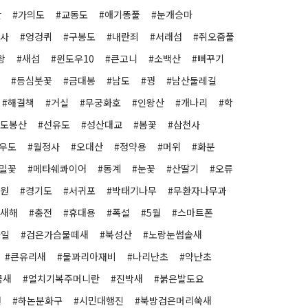
산
#가의도
#교동도
#애기똥풀
#눈개승마
엄사
#엉겅퀴
#구봉도
#내란죄
#서래섬
#쥐오줌풀
왕
#새섬
#윈도우10
#큰고니
#소백산
#뻐꾸기
#등심붓꽃
#금대봉
#남도
#꿩
#남산둘레길
#해결책
#거실
#무궁화호
#인왕산
#개나리
#학
#도봉산
#선유도
#성산대교
#봄꽃
#삼천사
#우도
#월정사
#오대산
#정약용
#머위
#화분
메밀꽃
#메타쉐콰이어
#동계
#눈꽃
#산딸기
#오류
전원
#경기도
#서귀포
#박태기나무
#무환자나무과
#새해
#충전
#휴대용
#폭설
#5월
#스마트폰
파일
#검은가슴물떼새
#북성산
#노랑눈썹솔새
#큰유리새
#물꽈리아재비
#나리난초
#약난초
금새
#얼치기복주머니란
#진박새
#붉은발도요
원
#하논분화구
#시민대행진
#북방검은머리쑥새