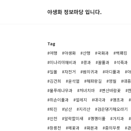
야생화 정보마당 입니다.
Tag
#여행
#야생화
#산행
#국화과
#백패킹
#미나리아재비과
#콩과
#꿀풀과
#석죽과
#일몰
#자전거
#범의귀과
#마디풀과
#
#김건희
#윤석열
#해파랑길
#영월
#대
#물푸레나무과
#처녀치마
#변산바람꽃
#
#쥐손이풀과
#얼레지
#대극과
#앵초과
#퇴진
#남산
#지리산
#검은댕기해오라기
#인천
#알락할미새
#깽깽이풀
#가지과
#창릉천
#메꽃과
#화본과
#중의무릇
#