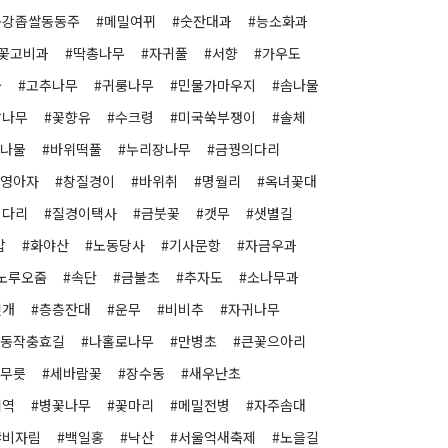
동강좁쌀동동주
#메밀여뀌
#숫잔대과
#능소화과
#꽃고비과
#딱총나무
#자귀풀
#서향
#가우도
물
#고추나무
#귀룽나무
#민물가마우지
#솜나물
밥나무
#꽃향유
#수크령
#미국쑥부쟁이
#솔체
추나물
#바위떡풀
#누리장나무
#금꿩의다리
#영아자
#창질경이
#바위취
#명월리
#옥녀꽃대
의다리
#질경이택사
#금붓꽃
#갯무
#샛별길
밥
#화야산
#노동당사
#기사문항
#자금우과
노루오줌
#속단
#금불초
#추자도
#소나무과
씻개
#층층잔대
#운무
#비비추
#자귀나무
#동작충효길
#나홀로나무
#만병초
#큰꽃으아리
꽃무릇
#세바람꽃
#장수동
#새우난초
리역
#병꽃나무
#꽃마리
#메밀전병
#자주솜대
#비자림
#백일홍
#낙산
#서울억새축제
#노을길