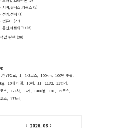
모바일,스마트폰
(5)
서버,유닉스,리눅스
(5)
전기,전자
(1)
컴퓨터
(27)
통신,네트워크
(26)
석열 탄핵
(30)
ag
.한강철교,
1,
1-3코스,
100km,
100만 촛불,
kg,
10대 비경,
10차,
11,
1132,
11번가,
1코스,
121차,
12개,
1408봉,
14L,
15코스,
6코스,
177ml,
alendar
2026. 08