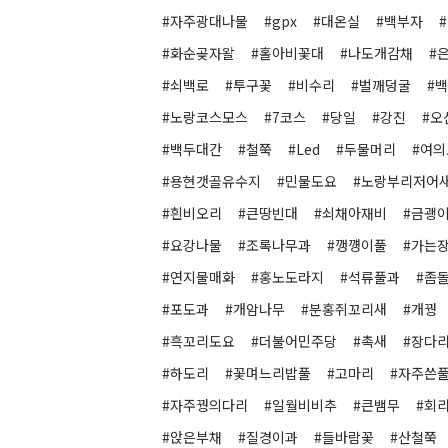
#자주광대나물
#gpx
#대온실
#백부자
#화순곶자왈
#홀아비꽃대
#나도개감채
#
#쇠백로
#투구꽃
#비수리
#벌깨덩굴
#
#노랑코스모스
#7코스
#당일
#강진
#오
#백두대간
#철쭉
#Led
#두물머리
#여의
#용현갯골유수지
#민물도요
#노랑부리저어
#흰비오리
#큰땅빈대
#쇠채아재비
#금괭
#요강나물
#조록나무과
#깽꺵이풀
#가는
#연지물매화
#홍노도라지
#석류풀과
#좀
#포도과
#개암나무
#분홍쥐꼬리새
#개꿩
#흑꼬리도요
#더불어민주당
#촉새
#장다
#하도리
#꽃며느리밥풀
#고마리
#자주쓴
#자주꿩의다리
#일월비비추
#큰뱀무
#회
#앉은부채
#질경이과
#들바람꽃
#산철쭉