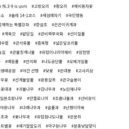
f6.3-9 is usm
#고방오리
#황오리
#제비동자꽃
무소
#올레 14-1코스
#새섬매자기
#국민행동
함께하는 특별강좌
#향설초
#끈끈이귀개과
#개쑥갓
#밭담길
#큰비짜루국화
#선이질풀
여우팥
#큰석류풀
#좀목형
#넓은잎꼬리풀
숲길
#큰물칭개나물
#유럽미나리아재비
#임헌영
움
#매듭풀
#만리화
#나도공단풀
#오메가일몰
래생태공원
#야간 산행
#닺꽃
#은대봉
#고사리삼
골무꽃
#선개불알풀
#광릉갈퀴
#큰구슬봉이
비꽃대과
#괴불나무
#감나무과
#노린재나무
#일본조팝나무
#안젤로니아
#조름나물과
#산비장이
#야광나무
#다래나무과
#골풀과
#난쟁이아욱
백초과
#옻나무과
#유럽점나도나물
#은분취
집트별꽃
#애기말발도리
#아구장나무
#분홍낮달맞이