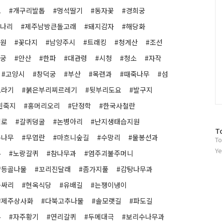
요
#개구리발톱
#멍석딸기
#동자꽃
#경희궁
참나리
#제주남방큰돌고래
#돼지감자
#해당화
공원
#꽃다지
#남양주시
#트래킹
#청계산
#조선
수궁
#안산
#한파
#대관령
#시청
#청소
#자작
#고양시
#창덕궁
#부산
#목련과
#때죽나무
#섬
오라기
#붉은부리찌르레기
#뒷부리도요
#발구지
흰죽지
#홍머리오리
#단정학
#한국사철란
백로
#갈퀴덩굴
#논병아리
#난지생태습지원
방
T
톱나무
#무엽란
#마흐니숲길
#수망리
#물봉선과
To
문
자
Ye
무
#노랑갈퀴
#참나무과
#염주괴불주머니
수
양등골나물
#꼬리진달래
#좀가지풀
#감탕나무과
동싸리
#현옥식당
#유배길
#는쟁이냉이
#제주상사화
#다북고추나물
#솔모랫길
#파도길
무
#자주황기
#연리갈퀴
#두메대극
#보리수나무과