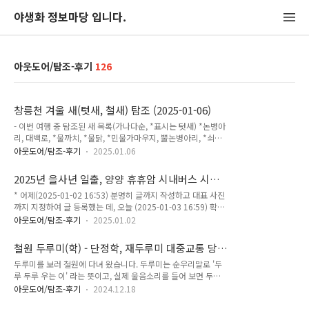
야생화 정보마당 입니다.
아웃도어/탐조-후기
126
창릉천 겨울 새(텃새, 철새) 탐조 (2025-01-06)
- 이번 여행 중 탐조된 새 목록(가나다순, *표시는 텃새) *논병아
리, 대백로, *물까치, *물닭, *민물가마우지, 뿔논병아리, *쇠백
로, 쇠오리, *왜가리, *원앙, *청둥오리, 큰기러기, *흰뺨검둥오
아웃도어/탐조-후기
2025.01.06
리, 흰비오리 날씨가 꾸물거리긴 하지만, 오랜만에 자장구를 끌
고 창릉천으로 향합니다.전날 눈이 내려 양지 바른 곳이 녹긴 했
2025년 을사년 일출, 양양 휴휴암 시내버스 시간
지만, 자전거도로의 일부 구간들이 슬러시 상태로 눈이 있는 곳
표, 강릉 남대천 & 경포호 탐조 , 부산 이기대공원
* 어제(2025-01-02 16:53) 분명히 글까지 작성하고 대표 사진
은 저속 운행을 했습니다. 용치탐조대에서 만나는 새 용치탐조대
새해 오메가 일출 2박 3일 대중교통 여행 (2024-
까지 지정하여 글 등록했는 데, 오늘 (2025-01-03 16:59) 확인
에서 주변을 둘러 봤으나 새는 한마리도 보이지 않습니다. 용치
12-30~2025-01-01)
하니 글은 싹~ 등록이 안되고, 업로드 사진 6장을 제외한 사진
탐조대 - 가양대교 방면 용치탐조대 - 마곡대교(공항철도), 방화
아웃도어/탐조-후기
2025.01.02
등록한 상태로만 유지되어 있네요 - 티스토리도 어제 장애 있었
대교 방면 궁산 창릉천에 도착합니다. 오늘 공치는 날인가 했는
나요? 아래 후기는 글 등록 추가하여 다시 올립니다 * - 이번 여
데, 한두마리씩 나타나기 시작합니다. 물닭 2마리 뿔논병아리 -
철원 두루미(학) - 단정학, 재두루미 대중교통 당
행 중 탐조된 새 목록(가나다순)검은머리흰죽지, 고방오리, 논병
겨울깃 흰..
일 산책 (2024-12-17)
두루미를 보러 철원에 다녀 왔습니다. 두루미는 순우리말로 '두
아리, 대백로, 댕기흰죽지, 딱새, 물닭, 백할미새, 붉은머리오목
루 두루 우는 이' 라는 뜻이고, 실제 울음소리를 들어 보면 두루~
눈이(뱁새), 뿔논병아리, 비오리, 쇠오리, 청둥오리, 큰고니(백
두루~ 소리를 내는 것을 들을 수 있습니다. 이 소리로 머지않은
조), 큰흰죽지, 흰뺨검둥오리, 흰비오리, 흰죽지 개인적인 용무가
아웃도어/탐조-후기
2024.12.18
곳에 두루미가 있음을 알 수도 있죠. 학은 두루미를 한자로 표현
있어 휴휴암에 들른 뒤, 강릉에서 일박 하고 탐조 활동을 하고 서