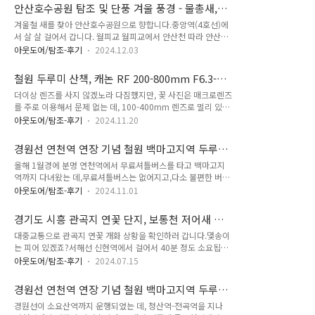
한 것입니다.두루미(순우리말) = 학(鶴,한자)도보(산책)를 통해
울로 귀가하는 1박 2일 여정을 처음에 계획했는 데..
안산호수공원 탐조 및 단풍 겨울 풍경 - 물총새,
관찰을 하려면 DMZ내 민통선(민간인 통제구역)은 들어갈 수 없
백할미새, 밀화부리, 붉은부리갈매기, 왜가리, 쇠
겨울철 새를 찾아 안산호수공원으로 향합니다.중앙역(4호선)에
기 때문에, 최대한 대중교통에 의해 접근 가능한 철원 지역에 가
백로, 중백로, 직박구리, 박새, 흰뺨검둥오리, 청
서 살 살 걸어서 갑니다. 월피교 월피교에서 안산천 따라 안산호
서 관찰할 수 있죠.두루미 관찰시 최대한 거리를 두고(최소한
둥오리, 참새 (2024-12-03)
수공원까지 이동하는 길. 중간 중간 결빙 구간이 있어 조심 조
200미터 이상), 조용히 관찰해야합니다. 두루미에게 스트레스를
아웃도어/탐조-후기
2024.12.03
심... 왜가리 쇠백로 대백로 쇠백로 흰뺨검둥오리 흰뺨검둥오
주면 다음에 그 곳에서 만날 수 없을 가능성이 커집니다. 철원의
리 안산천 물닭 논병아리 - 민물가마우지와 더불어 잠수의 명수
두루미를 보기 위해 대중교통을 이용하려면, 부지런을 떨어야 합
철원 두루미 산책, 캐논 RF 200-800mm F6.3-9
입니다. 안산천 왜가리 물총새 - 처음 만납니다. 잠깐 몇초간 앉
니다.제 기준 ..
IS USM 렌즈 사용 1탄(2024-11-10)
더이상 렌즈를 사지 않겠노라 다짐했지만, 꽃 사진은 매크로렌즈
았다가 순식간에 날아갔는 데, 딱! 한장 담았는 데 찍혔네요... 민
를 주로 이용해서 문제 없는 데, 100-400mm 렌즈로 멀리 있는
물가마우지 청둥오리 - 수컷 청둥오리 - 암컷 단풍나무 - 막바지
조류 사진을 담기에 성이 안차서 RF 200-800mm F6.3-9 IS
단풍임에도 색이 곱네요. 단풍나무 눈같은 얼음 안산호수공원 안
아웃도어/탐조-후기
2024.11.20
USM 렌즈를 추가 구매 합니다. 렌즈 자체 무게만 2Kg가 살짝 넘
내도 안산호수공원 - 안산호 안산호수공원 - 안산호 안산호수공
어서 들고 찍기에는 운동 되는 무게입니다.애지중지 챙겨서 철원
원 - 갈대습지 얼음 위로 새 한마리가 총총 거리며 먹이를 찾아
경원선 연천역 연장 기념 철원 백마고지역 두루
으로 달려갑니다. 혹시 몰라 삼각대도 챙겼는 데, 삼각대 펴고 찍
다닙니다. 백할미새 백할미..
미 산책 2탄, 연천역-백마고지역 사라진 무료셔틀
올해 1월경에 분명 연천역에서 무료셔틀버스를 타고 백마고지
고 다시 접고 이러기엔 여껀이... 그래서 삼각대 사용 안했습니
버스 대신 대중교통 이용한 방법 안내, 신탄리역,
역까지 다녀왔는 데,무료셔틀버스는 없어지고,다소 불편한 버스
다. 서브 카메라로 캐논 미러리스 M50에 11-22mm 광각 렌즈
은행나무 단풍 (2024-11-01)
환승 방법만이 남았습니다.기존에 연천역에서 백마고지역까지
와 28mm 매크로 렌즈를 챙겨 다니는 데, 현재 게시글과 다음
아웃도어/탐조-후기
2024.11.01
무료셔틀버스 대신연천역에서 신탄리역까지 39-2번 버스 환승
게시글까지는 구분 지어서 사진을 올려 봅니다. 철원으로 가는
하여 이동 후 신탄리역에서 백마고지역까지 13번 버스를 환승이
대중교통 방법은 이미 다른 게시글(https://levelup..
경기도 시흥 관곡지 연꽃 단지, 보통천 저어새 탐
아닌 새로 교통카드 결제하여 이동하면 됩니다. 39-2 버스는 자
조, 저어새 울음 소리 영상, 소래산 막걸리 - 대중
대중교통으로 관곡지 연꽃 개화 상황을 확인하러 갑니다.몇송이
주 있으므로 연천역에서 나와서 환승하는 데 별 무리가 없는
교통 뚜벅이 당일 여행 (2024-07-15)
는 피어 있겠죠?서해선 신현역에서 걸어서 40분 정도 소요됩니
데,13번은 이평리~백마고지역~신탄리역까지 운행하는 철원군
다. 1번(2번) 출구 나와서 횡단보도 건너 좌측편 포리교를 건너
농어촌버스로 하루 운행 회수가 많지 않아 시간표를 참고하시면
아웃도어/탐조-후기
2024.07.15
며 포리1교(39번 국도) 아래 굴다리 2개 중에 두번째 굴다리를
됩니다. (구)연천역 찰칵! 연천, 철원은 은행나무 단풍이 절정입
건너서 진행하면 됩니다. 길찾기 어렵지 않지만, 카카오맵등 길
니다. 연천역 3번 출구를 나와서 길 건너면 버스 정류장이 있는
경원선 연천역 연장 기념 철원 백마고지역 두루
찾기로 관곡지까지 도보 모드로 세팅하면 어렵지 않게 갈 수 있
데, 이런 현수막이 붙어 있습니다. 누가 디..
미 산책, 연천역-백마고지역 무료 셔틀버스 시간
경원선이 소요산역까지 운행되었는 데, 청산역-전곡역을 지나
습니다. 초록빛 벼를 보니 마치 청보리 느낌이네요. 새삼 박주가