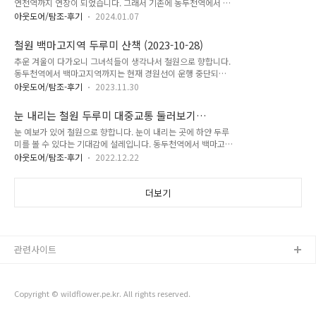
표 (2024-01-07)
연천역까지 연장이 되었습니다. 그래서 기존에 동두천역에서 백
리 달맞이꽃 주홍박각시 옥수수 보통천을 따라 가다 보니 백로가
마고지역까지 유료로 셔틀버스가 운행되던 것이 연천역에서 백
보입니다. 금계국 관곡지에 도착하니 오리 가족이 보입니다. 흰
아웃도어/탐조-후기
2024.01.07
마고지역까지 무료로 셔틀버스가 운행되는 것으로 변경된 것으
뺨검둥오리 가족 - 도대체 새끼가 몇마리여.. 수세미 가득한 터널
로 확인 겸 두루미(학)도 구경하려고 가보기로 합니다. 서울에서
을 지나고 붉은인동 물칸나 물양귀비 배롱나무 연꽃 털부처꽃 연
철원 백마고지역 두루미 산책 (2023-10-28)
첫차(종로3가 기준 5시 47분 출발)를 타고 연천역에 도착하면 7
꽃테마파크 종합안내판 홑왕원추..
추운 겨울이 다가오니 그녀석들이 생각나서 철원으로 향합니다.
시 20분이 됩니다. 연천역에서 출발하는 버스가 7시 30분에 있
동두천역에서 백마고지역까지는 현재 경원선이 운행 중단되어
으니, 3번 출구로 나갑니다. 연천역 아래 그림을 참고하여 3번
대체 수단인 셔틀버스를 통해 이동합니다. 백마고지역 도착! 백
출구로 나와서 길 건너편에 버스 정류장(경원선 열차중지 대체
아웃도어/탐조-후기
2023.11.30
마고지역에서 동송(구철원,이평리)까지 오가는 지역 버스 시간
운행버스)에서 기다린 후 승차하면 됩니다. 현재 연천역 ~ 백마
표입니다. 일단 동송을 목표로 진행하기로 합니다. 쇠기러기 무
고지역 셔틀버스는 운임이 무료이며, 직통으로 연천역에서 중간
눈 내리는 철원 두루미 대중교통 둘러보기
리들이 이륙 대기중이네요. 재두루미 가족 - 고개를 든 2마리는
정차 없이 백마고지역까지 시간표대로 운..
(2022-12-21)
눈 예보가 있어 철원으로 향합니다. 눈이 내리는 곳에 하얀 두루
성조(부부) 고개를 숙여 먹이를 먹고 있는 것은 새끼 두마리입니
미를 볼 수 있다는 기대감에 설레입니다. 동두천역에서 백마고지
다. 재두루미 가족 - 머리가 황색을 띄고 있는 것은 새끼. 나머지
역행 급행 셔틀버스를 타고 한시간 후 백마고지역에 도착합니다.
는 성조. 쇠기러기 - 비상 재두루미 가족(하) - 쇠기러기 비상(상)
아웃도어/탐조-후기
2022.12.22
버스를 타고 가면서 눈발이 점점 거세지는 것을 봤으나, 도착할
재두루미 가족 독수리 - 높은 상공에서 먹이를 노리고 있나요?
무렵에는 눈발이 약해져서 걷는데 지장이 덜했습니다. 이평리에
동고비 재두루미 김일성 고지 두루미 가족 - 학이라고도 하고 정
서 복귀할 것을 대비하여 13번 버스 시간표를 담아 봅니다. 쑥새
더보기
수리가 붉은색이라 단정학..
두루미(학, 단정학)의 비상 재두루미 가족 - 가운데 머리가 노란
것은 어린새. 재두루미 가족 - 우측에 어린새가 있고 성조중에 한
마리가 절 주시합니다. 두루미(학, 단정학)의 비상 두루미(학, 단
정학) 가족 - 가운데 어린새가 보입니다. 재두루미의 비상 재두루
관련사이트
미 무리 재두루미 이른 새벽부터 부지런을 떨어서 간단히 요기를
해 봅니다. 근..
Copyright © wildflower.pe.kr. All rights reserved.