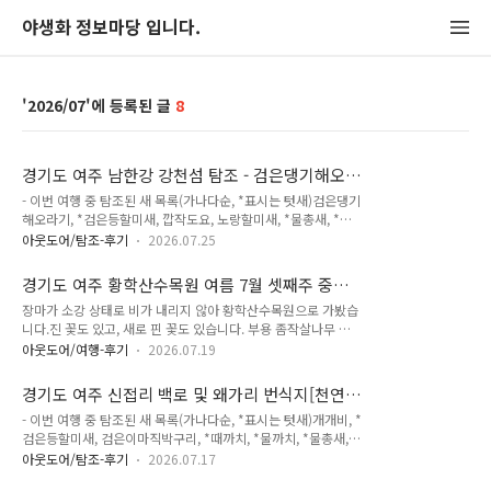
야생화 정보마당 입니다.
2026/07
8
경기도 여주 남한강 강천섬 탐조 - 검은댕기해오
라기, 노랑할미새, 물총새, 밀화부리, 쇠백로
- 이번 여행 중 탐조된 새 목록(가나다순, *표시는 텃새)검은댕기
(2026-07-25)
해오라기, *검은등할미새, 깝작도요, 노랑할미새, *물총새, *민
물가마우지, 밀화부리, *백할미새, *쇠백로, 알락할미새, *왜가
아웃도어/탐조-후기
2026.07.25
리, *흰뺨검둥오리 : 12종 오늘은 중복!오전에 비가 오는 줄 알았
는 데 구름도 보이고 그래서 잠깐 다녀옵니다. 백할미새 - 수컷.
경기도 여주 황학산수목원 여름 7월 셋째주 중순
크롭 사진입니다. 알락할미새 - 어린새. 크롭 사진입니다. 물총새
야생화 - 둥근이질풀, 솔잎란, 여우오줌, 자주꽃방
장마가 소강 상태로 비가 내리지 않아 황학산수목원으로 가봤습
- 수컷. 크롭 사진입니다. 쇠백로 - 번식깃. 크롭 사진입니다. 번
망이, 큰제비고깔, 갈색날개매미충 약충 (2026-
니다.진 꽃도 있고, 새로 핀 꽃도 있습니다. 부용 좀작살나무 무
식이 끝났는 지 머리 뒤에 꽁지깃 2가닥이 떨어졌네요. 왜가리 -
07-19)
궁화 참나리 홍도까치수염 솜다리 - 꽃이 진 모습입니다. 등대시
크롭 사진입니다. 깝작도요 - 크롭 사진입니다. 노랑할미새 - 크
아웃도어/여행-후기
2026.07.19
호 벌레집 아니면 진딧물에 의한 기형 조직 벌레집 아니면 진딧
롭 사진입니다. 검은등할미새 - 암컷. 크롭 사진입니다. 새깃유홍
물에 의한 기형 조직 솔잎란 - 양치식물로 분류됩니다. 솔잎란 -
초 새깃유홍초 쇠백로 - 번식깃. 크롭 사진입니다. 검..
경기도 여주 신접리 백로 및 왜가리 번식지[천연
양치식물로 노란것은 꽃이 아닌 포자낭입니다. 솔잎란 - 포자낭.
기념물 209호], 금당천 탐조 - 개개비, 삑삑도요,
- 이번 여행 중 탐조된 새 목록(가나다순, *표시는 텃새)개개비, *
점점 노랗게 바뀐다네요. 솔잎란 - 포자낭 금꿩의다리 금꿩의다
칡때까치, 황조롱이, 후투티 (2026-07-17)
검은등할미새, 검은이마직박구리, *때까치, *물까치, *물총새, *
리 - 꽃이 만개하기 전 상태입니다. 물망초 - 얼마 지나지 않아 지
민물가마우지, *박새, 삑삑도요, 알락할미새, *왜가리, *원앙, *
겠네요. 범부채 꼬리조팝나무 모감주나무 - 열매 낭아초 버들마
아웃도어/탐조-후기
2026.07.17
중대백로, 중백로, 칡때까치, 파랑새, 황로, *황조롱이, 후투티, *
편초 가침박달 - 열매 좀작살나무 좀작살나무 나무수국 참나리