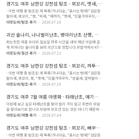
흰뺨검둥오리 : 20종 제헌절이자 공휴일입니다.저녁에 비소식이
무늬옥잠화 자주꽃방망이 노루오줌 에린지움 땅나리 땅나리 여
경기도 여주 남한강 강천섬 탐조 - 꾀꼬리, 멧새,
있지만, 현재 비는 내리지 않고 흐린 날씨라서 새를 찾아 가봅니
우오줌 나무수국 자주꿩의다..
밀화부리, 후투티, 흰목물떼새 (2026-07-16)
- 이번 여행 중 탐조된 새 목록(가나다순, *표시는 텃새)*검은등
다. 처음 만난 새는 황조롱이 입니다. 전봇대에서 방금 사냥을 마
할미새, 꾀꼬리, *꿩, *딱새, *때까치, *멧새, *민물가마우지, 밀
친 후 냠냠 하고 있네요. 황조롱이 - 암컷. 크롭 사진입니다. 황조
화부리, 알락할미새, *왜가리, *중대백로, 후투티, 흰목물떼새 :
롱이 - 암컷. 크롭 사진입니다. 황조롱이 - 암컷. 크롭 사진입니
아웃도어/탐조-후기
2026.07.16
13종 장맛비에 주춤했던 탐조를 다녀 옵니다. 어디로? 강천섬으
다. 흰뺨검둥오리 - 크롭 사진입니다. 사시사철 볼 수 있는 텃새
로 갑니다. 꾀꼬리 - 어린새. 크롭 사진입니다. 알락할미새 - 어린
죠. 황로 - 번식깃. 크롭 사진입니다. 왜가리 ..
괴산 솔나리, 나나벌이난초, 병아리난초 산행, 연
새. 크롭 사진입니다. 알락할미새 - 어린새. 크롭 사진입니다. 멧
풍 시내버스 시간표 (2026-07-12)
찌는듯한 여름 무더위.일요일 하루 시간을 내어 매년 이맘때 곱
새 - 수컷. 크롭 사진입니다. 멧새 - 수컷. 크롭 사진입니다. 검은
게 피어나는 솔나리를 보러 괴산으로 향합니다.부발역에서 KTX-
등할미새 - 수컷. 크롭 사진입니다. 민물가마우지 - 크롭 사진입
이음에 접이식 자전거(가로*세로*폭 150cm 이하만 휴대 가능,
니다. 민물가마우지 - 크롭 사진입니다. 밀화부리 - 암컷. 크롭 사
아웃도어/등산-후기
2026.07.13
접이식은 별도의 보관 케이스 없어도 됨)를 이쁘게 접어서 보관
진입니다. 밀화부리 - 암컷. 크롭 사진입니다. 꾀꼬리 - 어린새,
할 짐칸 가까운 자리에 표를 구해두고 기다린 뒤, 승차를 합니다.
수컷. 크롭 사진입니다. 꾀꼬리 - 어..
경기도 여주 남한강 강천섬 탐조 - 꾀꼬리, 까투
55분 후 연풍역에 도착합니다. 연풍역 밖에 붙어 있는 KTX 연풍
리, 제비, 후투티, 흰목물떼새 (2026-07-10)
- 이번 여행 중 탐조된 새 목록(가나다순, *표시는 텃새)*검은등
역 농어촌버스 시간표입니다. 주로 괴산~연풍~수안보, 수안보~
할미새, 꾀꼬리, 꿩, *멧새, *민물가마우지, *방울새, 알락할미새,
연풍~괴산 버스입니다. 연풍역에 붉은색 시간표를 참고하면 됩
*왜가리, 제비, *중대백로, 중백로, *직박구리, 후투티, *흰목물
니다. KTX가 도착 후 시내버스가 도착하게끔 되어 있지만, KTX
아웃도어/탐조-후기
2026.07.10
떼새 : 14종 장마비 덕분에 며칠 새 구경을 못하고 오늘은 비가
가 연착 도착시 과연 시내버스가 기다려 주는 지는 모르겠습니
안오나?해서 강천섬으로 가봅니다. 꿩 - 암컷. 크롭 사진입니다.
다. 연풍역 아래 삼거리의 정류장의 시간표입니다. 연풍역에 부
경기도 여주 7월 여름 야생화 - 타래난초, 애기풀.
까투리라고 하죠. 꿩 - 암컷. 크롭 사진입니다. 알락할미새 - 어린
착된 시간표와 약간 다릅..
그리고 루리알락꽃벌 암컷 수컷 구분 방법
이맘때 보고 싶은 타래난초를 찾아 멀리 가지 말고 주변의 무덤
새. 크롭 사진입니다. 흰목물떼새 - 크롭 사진입니다. 대부분의
(2026-07-04)
을 찾아보기로 합니다.무덤에 무조건 있는 것은 아니기 때문에,
돌이 물에 잠겨 있어서 보통 몇마리 관찰되었는 데 오늘은 한마
나름 머리를 굴려서 몇군데 후보지를 지정해서 하나 하나 둘러
리만 보입니다. 흰목물떼새 - 크롭 사진입니다. 흰목물떼새 - 크
아웃도어/여행-후기
2026.07.04
봅니다.9곳을 둘러 봤는 데, 2군데에서 타래난초를 발견할 수 있
롭 사진입니다. 민물가마우지 - 크롭 사진입니다. 왜가리 - 크롭
었네요. 타래난초 타래난초 타래난초 타래난초 타래난초 타래난
사진입니다. 검은등할미새 - 어린새. 크롭 사진입..
경기도 여주 남한강 강천섬 탐조 - 꾀꼬리, 뻐꾸
초 타래난초 타래난초, 루리알락꽃벌 - 암컷. 루리알락꽃벌이라
기, 쇠제비갈매기, 후투티, 흰목물떼새 (2026-07-
- 이번 여행 중 탐조된 새 목록(가나다순, *표시는 텃새)*검은등
는 만나기 쉽지 않은 벌이 우연히 타래난초에서 꿀을 찾고 있네