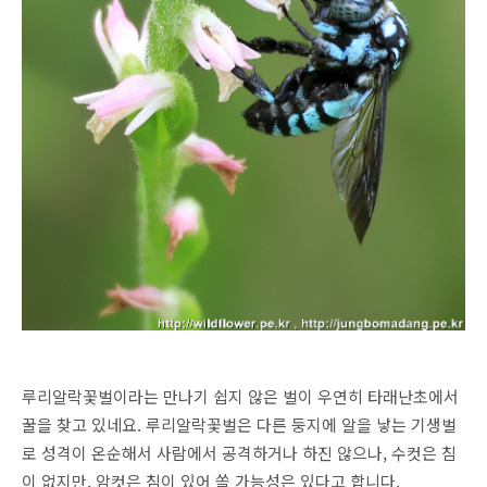
루리알락꽃벌이라는 만나기 쉽지 않은 벌이 우연히 타래난초에서
꿀을 찾고 있네요. 루리알락꽃벌은 다른 둥지에 알을 낳는 기생벌
로 성격이 온순해서 사람에서 공격하거나 하진 않으나, 수컷은 침
이 없지만, 암컷은 침이 있어 쏠 가능성은 있다고 합니다.