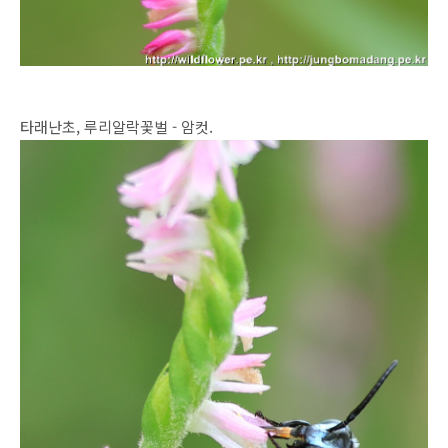
타래난초, 루리알락꽃벌 - 암컷.