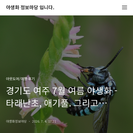
야생화 정보마당 입니다.
아웃도어/여행-후기
경기도 여주 7월 여름 야생화 -
타래난초, 애기풀. 그리고
루리알락꽃벌 암컷 수컷 구분
야생화정보마당
2026. 7. 4. 17:21
방법 (2026-07-04)