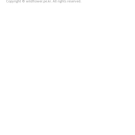
Copyright © wildflower.pe.kr. All rights reserved.
꿩의다리 쥐오줌풀 인가목(산해당화) - 향은 없습니다. 해당화는
바닷가에서 피며 향..