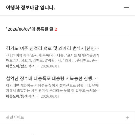
야생화 정보마당 입니다.
2026/06/07
2
경기도 여주 신접리 백로 및 왜가리 번식지[천연
기념물 209호], 금당천 탐조 - 검은댕기해오라기,
- 이번 여행 중 탐조된 새 목록(가나다순, *표시는 텃새)검은댕기
꾀꼬리, 쇠백로, 찌르레기, 황로 (2026-06-06)
해오라기, 꾀꼬리, 쇠백로, 알락할미새, *왜가리, 중대백로, 중백
로, 찌르레기, 황로 : 9종 오늘은 현충일입니다. 알락할미새 - 어
아웃도어/탐조-후기
2026.06.07
린새. 크롭 사진입니다. 검은댕기해오라기 - 크롭 사진입니다. 아
지랑이의 방해가 시작되었지만 할 수 있어! 중백로 - 번식깃. 크
설악산 장수대 대승폭포 대승령 서북능선 산행.
롭 사진입니다. 왜가리 - 크롭 사진입니다. 중대백로 - 번식깃. 새
기생꽃 개화 (2026-06-05)
이맘때면 개화하는 기생꽃을 찾아서 설악산으로 향합니다. 유배
끼. 크롭 사진입니다. 새끼들이 제법 야무지게 자라고 있습니다.
지에서 출발하는 시간 관계상 솜다리는 못볼 것 같구요.동서울에
황로 - 번식깃. 크롭 사진입니다. 중대백로 - 번식깃. 크롭 사진입
서 첫차 못타고 7시 30분 버스를 이용합니다.동서울에서 출발하
니다. 중대백로 - 번식깃, 새끼. 크롭 사진입니다. 쇠백로 - 번식
아웃도어/등산-후기
2026.06.07
여 원통에서 10분 정차 시간을 포함 2시간 10분 후 장수대에 하
깃. 크롭 사진입니다. 쇠백로 발견!! 황로 - 크롭 사진입니다. 황
차합니다.곧바로 산행 시작! 부지런히 올라서 대승폭포를 바라
로 - 번식깃. 크롭 사진입니다. 찌르레기 - ..
봅니다. 대승폭포. 언제나 그렇 듯 수량은 많지 않습니다. 오늘
근데 바람이 심상치 않네요... 가리봉, 주걱봉, 삼형제봉 금마타
관련사이트
리 참조팝나무 오늘의 양식. 땅콩소보루 10개 그리고 물 1.5L.
절반정도만 섭취 후 바로 산행을 이어갑니다. 은대난초. 은대난
초가 개화했네요. 개화중인 것도 있고, 지고 있는 것도 있고. 산