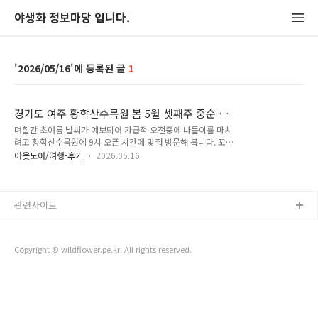
야생화 정보마당 입니다.
2026/05/16
1
경기도 여주 황학산수목원 봄 5월 셋째주 중순 야
생화 - 꼬리진달래, 나도개미자리, 날개하늘나리,
며칠간 초여름 날씨가 예보되어 가급적 오전중에 나들이를 마치
두메대극, 등대시호 (2026-05-15)
려고 황학산수목원에 9시 오픈 시간에 맞춰 방문해 봅니다. 꼬리
진달래 - 꽃봉오리가 올라왔고 피어 있는 것도 일부 보입니다. 7
아웃도어/여행-후기
2026.05.16
월에 핀 것을 괴산의 모처에서 본적이 있네요. 구슬댕댕이 산꿩
의다리 큰앵초 - 꽃이 지고 있네요. 등대시호 솜다리 날개하늘나
리 두메대극 범꼬리 - 범꼬리가 개화했네요. 요강나물 - 열매가
맺히고 있네요. 요강나물 꼬리진달래 홍만병초 산꿩의다리 큰앵
관련사이트
초 솜다리 큰물칭개나물 나도개미자리 정향나무 요강나물 - 열
매 요강나물 - 열매 날개하늘나리 두메대극 섬기린초 양국수나
무 돌나물 돌나물 무늬백정화 단정화 흰자란 끈끈이주걱 - 꽃이
Copyright © wildflower.pe.kr. All rights reserved.
피려고 하네요. 일주일 후에는 볼 수 있겠죠? 후추등 만병초 알
리섬 모란 모란 말발도리 가시칠엽수..