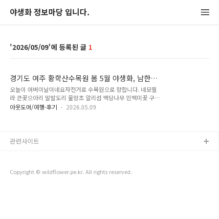
야생화 정보마당 입니다.
2026/05/09
1
경기도 여주 황학산수목원 봄 5월 야생화, 남한강
출렁다리 산책, 왕바구미 (2026-05-08)
오늘이 어버이날이네요자전거로 수목원으로 향합니다. 네모필
라 큰꽃으아리 말발도리 물망초 알리섬 백당나무 민백미꽃 구슬
댕댕이 정향나무 큰꽃으아리 매자나무 은방울꽃 단풍철쭉 눈개
아웃도어/여행-후기
2026.05.09
승마 박태기나무 섬백리향 불두화 반호테조팝나무 노랑꽃창포
흰인가목 인동덩굴 큰앵초 솜다리 요강나물 주걱댕강나무 - 꽃
이 졌네요. 두메양귀비 큰앵초 백두산떡쑥 설앵초 바위미나리아
재비 갯활량나물 무늬백정화 흰자란 두메대극 기린초 황학산수
관련사이트
목원을 둘러본 후 처음으로 여주남한강출렁다리로 가봅니다. 여
주남한강출렁다리는 별도의 입장료가 없습니다. 여주남한강출
렁다리 여주남한강출렁다리 여주남한강출렁다리 여주남한강출
Copyright © wildflower.pe.kr. All rights reserved.
렁다리 - 동쪽 방향. 왼편으로 신륵사가 있습니다. 정면으로 보금
산, 마감산등이 있습니다. 여주남한강출렁다리 - 서쪽방향 왼편
에 영월루...