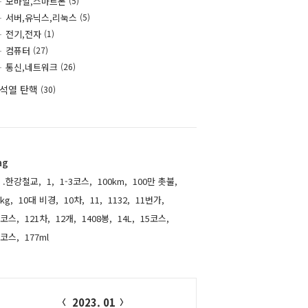
모바일,스마트폰
(5)
서버,유닉스,리눅스
(5)
전기,전자
(1)
컴퓨터
(27)
통신,네트워크
(26)
석열 탄핵
(30)
ag
.한강철교,
1,
1-3코스,
100km,
100만 촛불,
kg,
10대 비경,
10차,
11,
1132,
11번가,
1코스,
121차,
12개,
1408봉,
14L,
15코스,
6코스,
177ml,
alendar
2023. 01