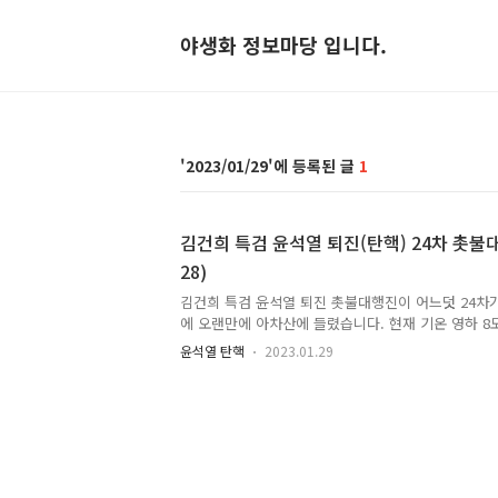
야생화 정보마당 입니다.
2023/01/29
1
김건희 특검 윤석열 퇴진(탄핵) 24차 촛불대행
28)
김건희 특검 윤석열 퇴진 촛불대행진이 어느덧 24차가
에 오랜만에 아차산에 들렸습니다. 현재 기온 영하 8도
지 않습니다. 하늘이 맑고 바람이 많이 불지 않아서 그
윤석열 탄핵
2023.01.29
레길 열풍. 광진둘레길. 아차산 문화유산 지도 몇년
달라진 것 같고, 아차산성 쪽으로 가불까요? 아차! 아
다행히 눈이 많이 녹아서 산행에 지장은 없겠습니다.
뒤태 - 아차산에 청솔모가 이리 많았나요? 청솔모 동
리둘레길 구리둘레길 아차산 생태문화길 전망이 트이
이기 시작합니다. 관악산(중), 호암산(우) 관악산 남산
타..