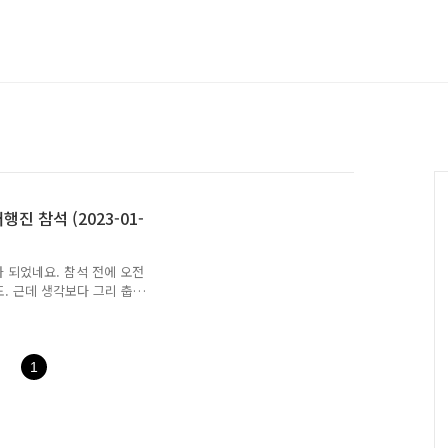
진 참석 (2023-01-
 되었네요. 참석 전에 오전
. 근데 생각보다 그리 춥
런 것 같네요. 동네마다 둘
만에 등장하니 이정표도 뭔가
이젠을 챙기지 않았는 데,
 아차산 등산로 지도 청솔모
1
고비 박새 아차산 등산로 구
는 곳에 오르니 주변이 보
 올림픽대교(중), 롯데월드