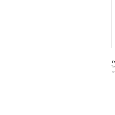
방
T
To
문
자
Ye
수