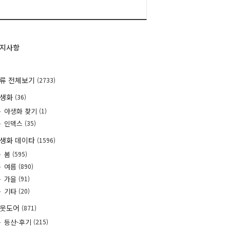
지사항
류 전체보기
(2733)
야생화
(36)
야생화 찾기
(1)
인덱스
(35)
생화 데이타
(1596)
봄
(595)
여름
(890)
가을
(91)
기타
(20)
웃도어
(871)
등산-후기
(215)