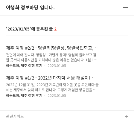
야생화 정보마당 입니다.
2023/01/05
2
제주 여행 #2/2 - 명월리(명월성, 명월국민학교,
팽나무 군락, 퐁낭투어, 명월대, 홍예), 한경면(당
전편에 이어 갑니다. 명월성 - 가볍게 통과! 명월리 둘러보고 잠
산봉, 차귀도, 수월봉), 대정읍(신도포구, 제주남
잘 곳까지 이동시간을 고려하니 많은 여유는 없습니다. 1월 1일
방큰돌고래) (2022-12-31~2023-01-04)
전 후로 성산일출축제가 있는 걸 현수막 보고서 알게 됩니다. 사
아웃도어/제주 여행 후기
2023.01.05
철채송화 길 양쪽으로 유채가 보입니다. 아직은 부실한 상태지
만, 1월 2일에 유채를 볼 수 있다는 것을 생각한다면 괜찮습니
제주 여행 #1/2 - 2022년 마지막 서울 해넘이(일
다. 명월리 팽나무(제주말로 퐁낭)가 등장합니다. 명월대 - 명월
몰), 2023년 제주 첫 해돋이(일출), 서귀포 걸매생
2022년 12월 31일) 2023년 계묘년의 맞이할 곳을 고민하다 올
리 옹포천(하천)길 따라 오래된 팽나무들이 심어져 있습니다. 퐁
태공원, 칠십리공원, 새섬, 정방폭포, 소정방폭포
해는 제주에서 맞이 하기로 합니다. 그렇게 저렴한 항공편을 찾
낭 투어길 맨정신에도 가능하지만, 이 좋은 풍경을 좀 더 잘 둘러
(2022-12-31~2023-01-04)
다가 12월 31일(토) 저녁 비행기로 가기로 하고, 2022년 12월
보기 위해 에너지를 보충합니다. 바닷가재와 꽃게가 붙어 있으니
아웃도어/제주 여행 후기
2023.01.05
31일 마지막 해넘이를 어디서 맞을까하다가 사람 많고 복잡한
연리게? 고래밥 수십봉 뜯어 봤지만 첨보네요. 주변 쓰레기 들도
것 싫어해서 그냥 김포공항에서 보기로 합니다. 비행기 탑승 시
보이는 대로 주워 봅니다. 감나무 열매는 까치밥으로 남겨둔거겠
간과 두시간 정도 여유가 있네요. 그렇게 김포공항 4층 공항전망
죠? 손바닥선인장 ..
대에서 맞이한 2022년 12월 31일 마지막 해넘이 일몰 - 활주로
관련사이트
를 이륙을 하는 항공기와 함께 담아 봅니다. 일몰 - 해가 능선에
걸려 넘어갈때까지 아시아나, 아시아나, 제주항공 세대의 비행기
가 이륙을 합니다. 공항전망대 수속을 위해 3층으로 내려 갑니