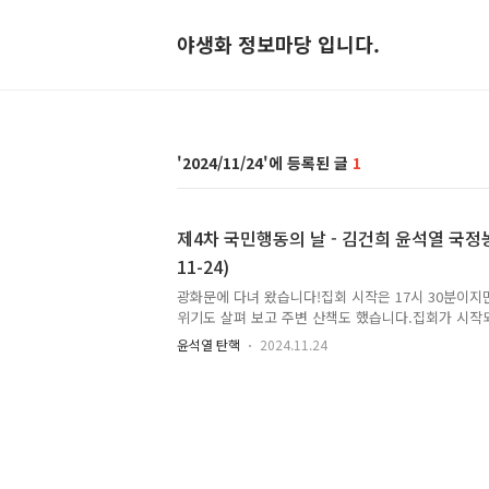
야생화 정보마당 입니다.
2024/11/24
1
제4차 국민행동의 날 - 김건희 윤석열 국정농단
11-24)
광화문에 다녀 왔습니다!집회 시작은 17시 30분이지
위기도 살펴 보고 주변 산책도 했습니다.집회가 시작
에 올라 촛불 시민들의 장엄한 모습도 담았습니다. 광
윤석열 탄핵
2024.11.24
만 무대 설치되고 하나 둘 촛불 시민들이 모이기 시
서 바라본 무대 모습 1 경복궁역 교차로에서 바라본 
복궁 앞 보행로에 시민, 보행자 - 집회 참가자 나누
니다. 전 집회 참석할 예정이므로 당연히 집회 참가자
궁 정문인 광화문 현판도 찰칵! 무대 모습 경복궁 주변
풍나무 - 나름 거리를 뒀는데도 200mm 로는 온전히
관 ..