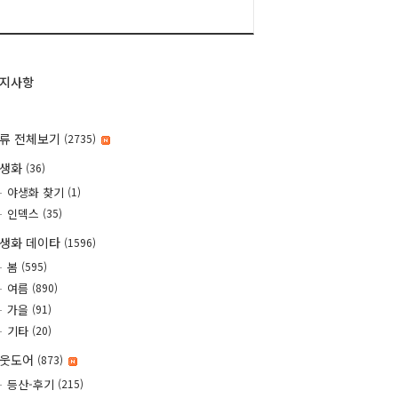
지사항
류 전체보기
(2735)
야생화
(36)
야생화 찾기
(1)
인덱스
(35)
생화 데이타
(1596)
봄
(595)
여름
(890)
가을
(91)
기타
(20)
웃도어
(873)
등산-후기
(215)