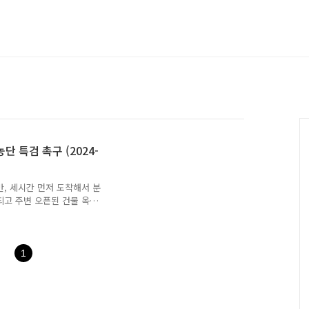
 특검 촉구 (2024-
만, 세시간 먼저 도착해서 분
되고 주변 오픈된 건물 옥상
화문 도착. 몇시간 전이지
작합니다. 경복궁역 교차로에
무대 모습 2 경찰측에서 경
어서 울타리를 설치한 모습입
1
 쪽으로 이동합니다. 경복
을 둘러 보기로 합니다. 단
 담을 수 없네요. 정독도서