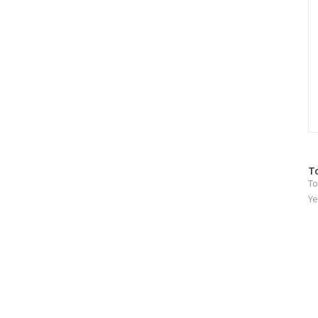
방
T
To
문
자
Ye
수