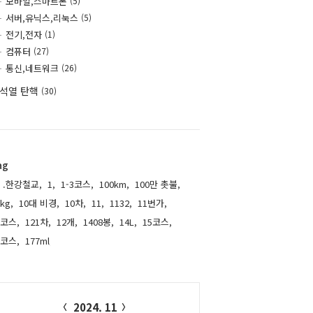
모바일,스마트폰
(5)
서버,유닉스,리눅스
(5)
전기,전자
(1)
컴퓨터
(27)
통신,네트워크
(26)
석열 탄핵
(30)
ag
.한강철교,
1,
1-3코스,
100km,
100만 촛불,
kg,
10대 비경,
10차,
11,
1132,
11번가,
1코스,
121차,
12개,
1408봉,
14L,
15코스,
6코스,
177ml,
alendar
2024. 11