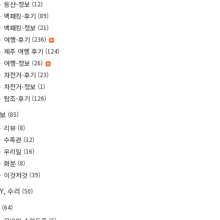
등산-정보
(12)
백패킹-후기
(89)
백패킹-정보
(21)
여행-후기
(236)
제주 여행 후기
(124)
여행-정보
(26)
자전거-후기
(23)
자전거-정보
(1)
탐조-후기
(126)
정보
(85)
리뷰
(8)
수족관
(12)
우리말
(16)
화분
(8)
이것저것
(39)
IY, 수리
(50)
T
(64)