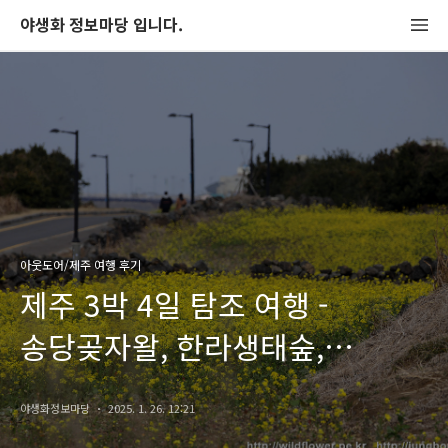
야생화 정보마당 입니다.
아웃도어/제주 여행 후기
제주 3박 4일 탐조 여행 -
송당곶자왈, 한라생태숲,
한라수목원, 걸매생태공원,
야생화정보마당
2025. 1. 26. 12:21
하논분화구, 광치기해변 유채꽃,