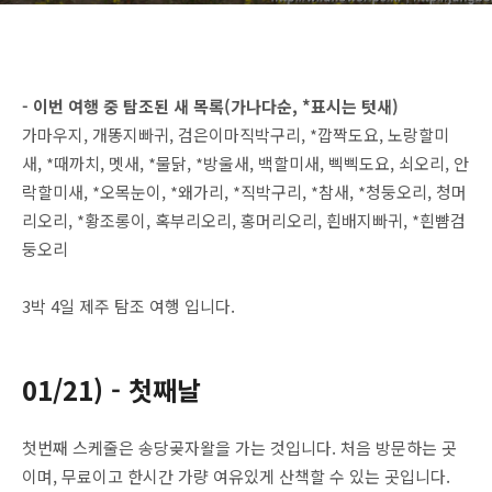
명월리, 항파두리항몽유적지,
광령천(2025-01-21~24)
- 이번 여행 중 탐조된 새 목록(가나다순, *표시는 텃새)
가마우지, 개똥지빠귀, 검은이마직박구리, *깝짝도요, 노랑할미
새, *때까치, 멧새, *물닭, *방울새, 백할미새, 삑삑도요, 쇠오리, 안
락할미새, *오목눈이, *왜가리, *직박구리, *참새, *청둥오리, 청머
리오리, *황조롱이, 혹부리오리, 홍머리오리, 흰배지빠귀, *흰뺨검
둥오리
3박 4일 제주 탐조 여행 입니다.
01/21) - 첫째날
첫번째 스케줄은 송당곶자왈을 가는 것입니다. 처음 방문하는 곳
이며, 무료이고 한시간 가량 여유있게 산책할 수 있는 곳입니다.