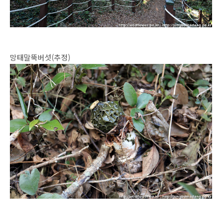
망태말뚝버섯(추정)