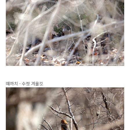
때까치 - 수컷 겨울깃