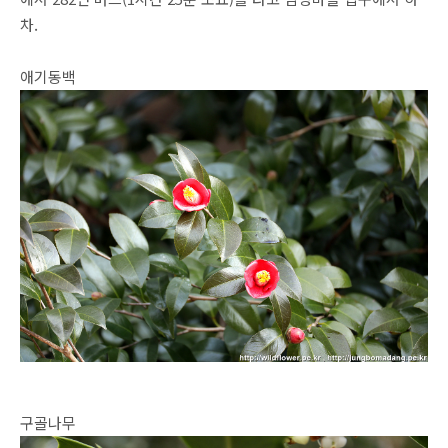
차.
애기동백
구골나무