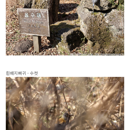
흰배지빠귀 - 수컷