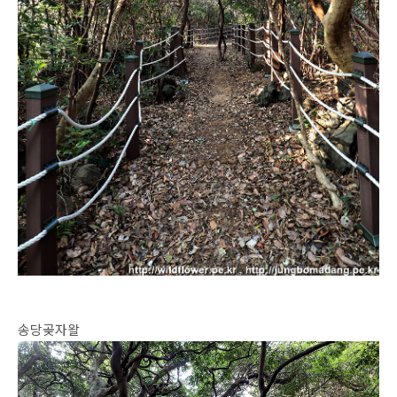
송당곶자왈