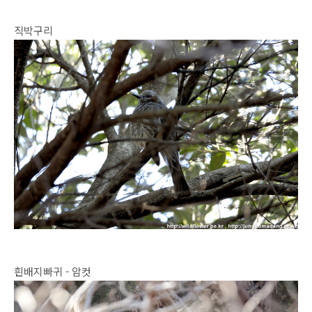
직박구리
흰배지빠귀 - 암컷