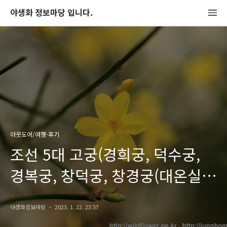
야생화 정보마당 입니다.
아웃도어/여행-후기
조선 5대 고궁(경희궁, 덕수궁,
경복궁, 창덕궁, 창경궁(대온실
개화 상황)) 설날(구정) 명절 무료
야생화정보마당
2023. 1. 22. 23:57
개방 관람 (2023-01-22)