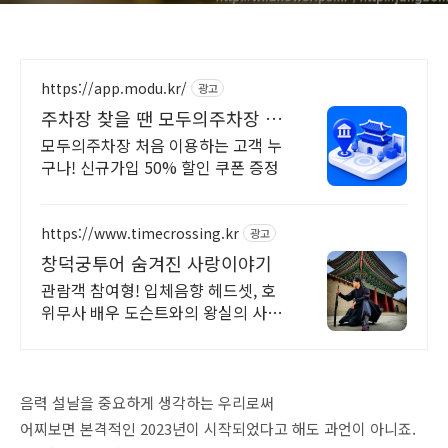
https://app.modu.kr/
광고
주차장 찾을 땐 모두의주차장 검
색부터 결제까지 한번에!
모두의주차장 처음 이용하는 고객 누
구나! 신규가입 50% 할인 쿠폰 증정
https://www.timecrossing.kr
광고
창덕궁투어 숨겨진 사랑이야기
관람객 참여형! 입체음향 헤드셋, 호
위무사 배우 도슨트와의 왕실의 사랑
시간여행
음력 설날을 중요하게 생각하는 우리로써
어찌보면 본격적인 2023년이 시작되었다고 해도 과언이 아니죠.