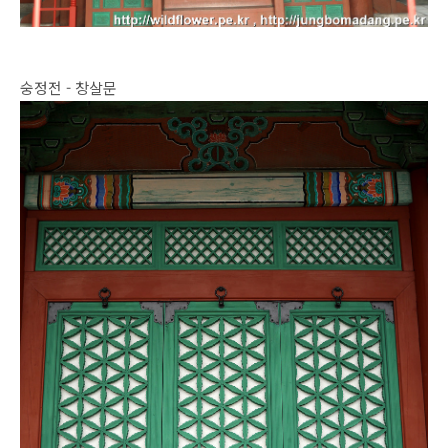
숭정전 - 창살문