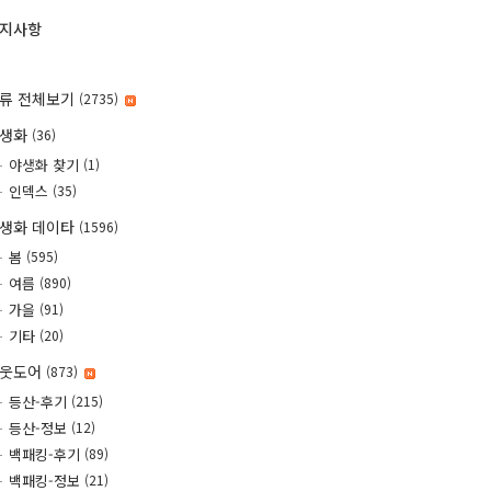
지사항
류 전체보기
(2735)
야생화
(36)
야생화 찾기
(1)
인덱스
(35)
생화 데이타
(1596)
봄
(595)
여름
(890)
가을
(91)
기타
(20)
웃도어
(873)
등산-후기
(215)
등산-정보
(12)
백패킹-후기
(89)
백패킹-정보
(21)