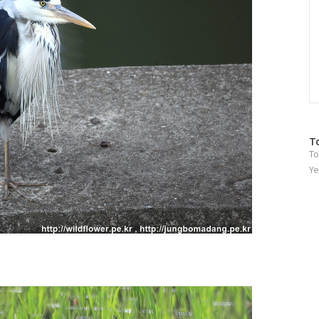
방
T
To
문
자
Ye
수