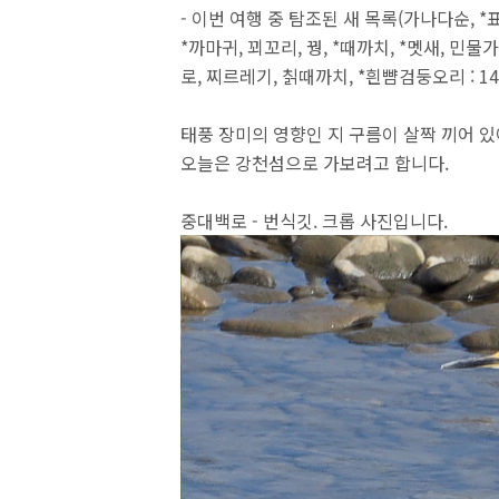
- 이번 여행 중 탐조된 새 목록(가나다순, *
*까마귀, 꾀꼬리, 꿩, *때까치, *멧새, 민
로, 찌르레기, 칡때까치, *흰뺨검둥오리 : 1
태풍 장미의 영향인 지 구름이 살짝 끼어 
오늘은 강천섬으로 가보려고 합니다.
중대백로 - 번식깃. 크롭 사진입니다.