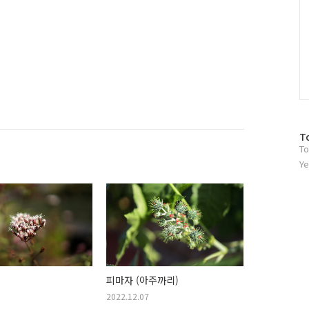
방
T
To
문
자
Ye
수
피마자 (아주까리)
2022.12.07