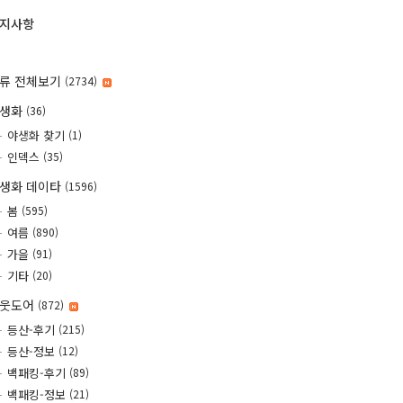
지사항
류 전체보기
(2734)
야생화
(36)
야생화 찾기
(1)
인덱스
(35)
생화 데이타
(1596)
봄
(595)
여름
(890)
가을
(91)
기타
(20)
웃도어
(872)
등산-후기
(215)
등산-정보
(12)
백패킹-후기
(89)
백패킹-정보
(21)