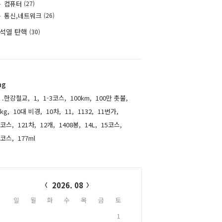
컴퓨터
(27)
통신,네트워크
(26)
석열 탄핵
(30)
ag
.한강철교,
1,
1-3코스,
100km,
100만 촛불,
kg,
10대 비경,
10차,
11,
1132,
11번가,
1코스,
121차,
12개,
1408봉,
14L,
15코스,
6코스,
177ml,
alendar
2026. 08
일
월
화
수
목
금
토
1