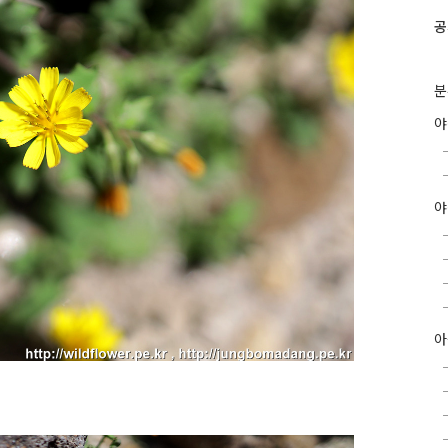
공
분
야
아