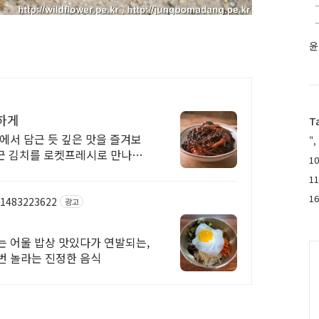
윤
하게
T
에서 담근 듯 깊은 맛을 즐겨보
",
담근 김치를 로켓프레시로 만나보
10
1
1
/1483223622
광고
는 어울 밥상 맛있다가 연발되는,
C
번 놀라는 진정한 음식