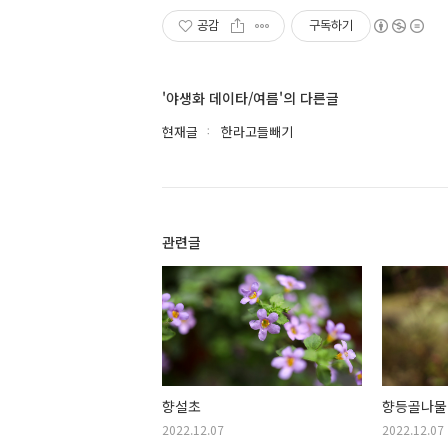
공감
구독하기
'야생화 데이타/여름'의 다른글
현재글
한라고들빼기
관련글
향설초
향등골나물
2022.12.07
2022.12.07