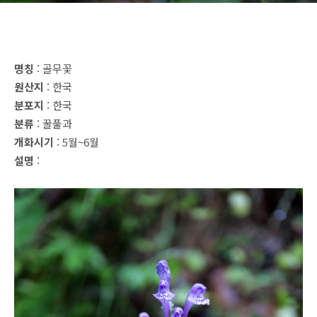
명칭
: 골무꽃
원산지
: 한국
분포지
: 한국
분류
: 꿀풀과
개화시기
: 5월~6월
설명
: