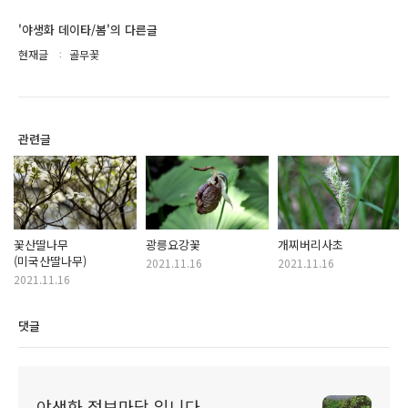
'야생화 데이타/봄'의 다른글
현재글
골무꽃
관련글
꽃산딸나무
광릉요강꽃
개찌버리사초
(미국산딸나무)
2021.11.16
2021.11.16
2021.11.16
댓글
야생화 정보마당 입니다.