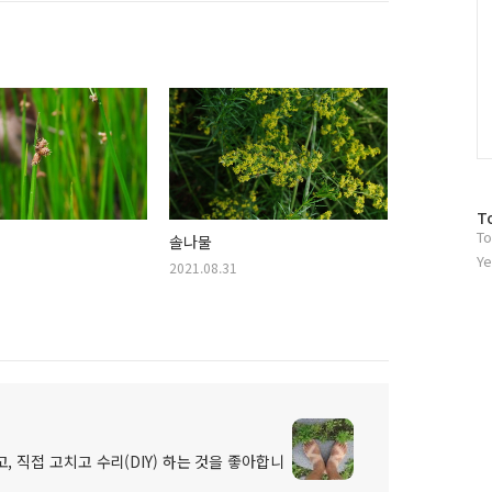
방
T
To
문
솔나물
자
Ye
2021.08.31
수
, 직접 고치고 수리(DIY) 하는 것을 좋아합니