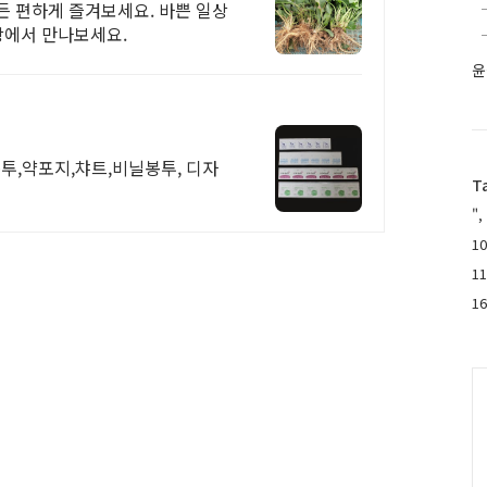
든 편하게 즐겨보세요. 바쁜 일상
팡에서 만나보세요.
윤
투,약포지,챠트,비닐봉투, 디자
T
",
10
1
1
C