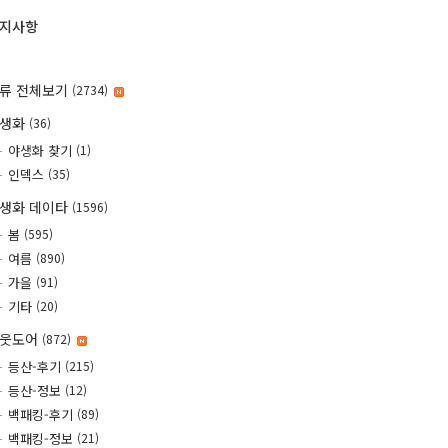
지사항
류 전체보기
(2734)
야생화
(36)
야생화 찾기
(1)
인덱스
(35)
생화 데이타
(1596)
봄
(595)
여름
(890)
가을
(91)
기타
(20)
웃도어
(872)
등산-후기
(215)
등산-정보
(12)
백패킹-후기
(89)
백패킹-정보
(21)