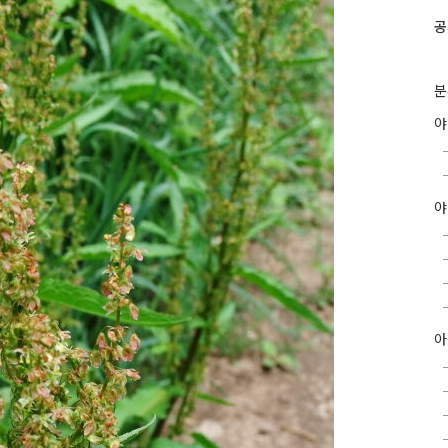
공
분
야
아