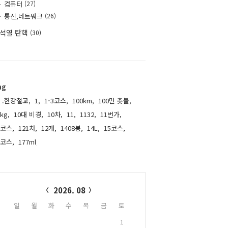
컴퓨터
(27)
통신,네트워크
(26)
석열 탄핵
(30)
ag
.한강철교,
1,
1-3코스,
100km,
100만 촛불,
kg,
10대 비경,
10차,
11,
1132,
11번가,
1코스,
121차,
12개,
1408봉,
14L,
15코스,
6코스,
177ml,
alendar
2026. 08
일
월
화
수
목
금
토
1